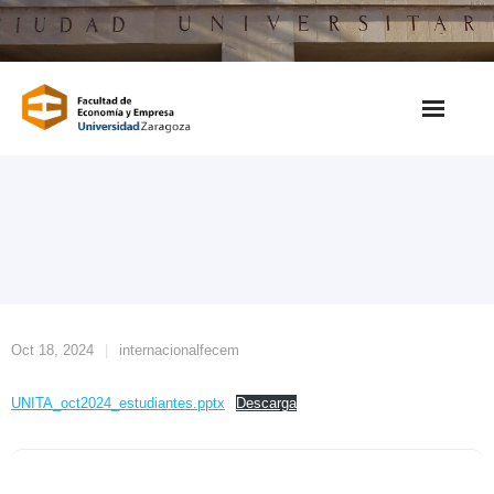
Saltar
al
contenido
Oct 18, 2024
internacionalfecem
UNITA_oct2024_estudiantes.pptx
Descarga