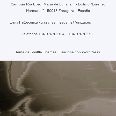
Campus Río Ebro
, María de Luna, s/n - Edificio "Lorenzo
Normante" - 50018 Zaragoza - España
E-mail
ri1ecemz@unizar.es
ri2ecemz@unizar.es
Teléfonos +34 976762154 +34 976762753
Tema de
Shuttle Themes
. Funciona con
WordPress
.