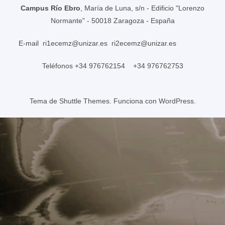
Campus Río Ebro
, María de Luna, s/n - Edificio "Lorenzo
Normante" - 50018 Zaragoza - España
E-mail
ri1ecemz@unizar.es
ri2ecemz@unizar.es
Teléfonos +34 976762154 +34 976762753
Tema de
Shuttle Themes
. Funciona con
WordPress
.