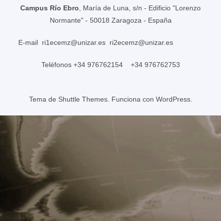
Campus Río Ebro
, María de Luna, s/n - Edificio "Lorenzo
Normante" - 50018 Zaragoza - España
E-mail
ri1ecemz@unizar.es
ri2ecemz@unizar.es
Teléfonos +34 976762154 +34 976762753
Tema de
Shuttle Themes
. Funciona con
WordPress
.