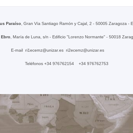
s Paraíso
, Gran Vía Santiago Ramón y Cajal, 2 - 50005 Zaragoza - 
 Ebro
, María de Luna, s/n - Edificio "Lorenzo Normante" - 50018 Zara
E-mail
ri1ecemz@unizar.es
ri2ecemz@unizar.es
Teléfonos +34 976762154 +34 976762753