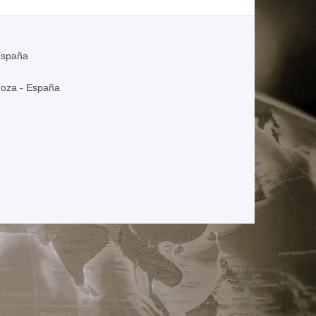
España
goza - España