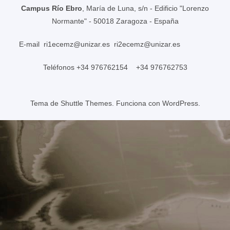
Campus Río Ebro
, María de Luna, s/n - Edificio "Lorenzo
Normante" - 50018 Zaragoza - España
E-mail
ri1ecemz@unizar.es
ri2ecemz@unizar.es
Teléfonos +34 976762154 +34 976762753
Tema de
Shuttle Themes
. Funciona con
WordPress
.