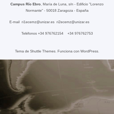
Campus Río Ebro
, María de Luna, s/n - Edificio "Lorenzo
Normante" - 50018 Zaragoza - España
E-mail
ri1ecemz@unizar.es
ri2ecemz@unizar.es
Teléfonos +34 976762154 +34 976762753
Tema de
Shuttle Themes
. Funciona con
WordPress
.