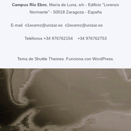
Campus Río Ebro
, María de Luna, s/n - Edificio "Lorenzo
Normante" - 50018 Zaragoza - España
E-mail
ri1ecemz@unizar.es
ri2ecemz@unizar.es
Teléfonos +34 976762154 +34 976762753
Tema de
Shuttle Themes
. Funciona con
WordPress
.