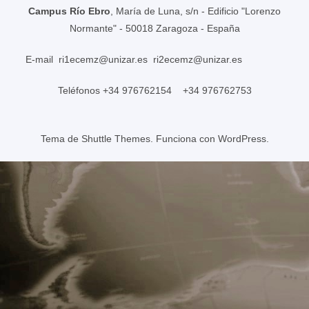
Campus Río Ebro
, María de Luna, s/n - Edificio "Lorenzo
Normante" - 50018 Zaragoza - España
E-mail
ri1ecemz@unizar.es
ri2ecemz@unizar.es
Teléfonos +34 976762154 +34 976762753
Tema de
Shuttle Themes
. Funciona con
WordPress
.