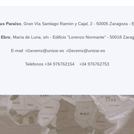
s Paraíso
, Gran Vía Santiago Ramón y Cajal, 2 - 50005 Zaragoza - 
 Ebro
, María de Luna, s/n - Edificio "Lorenzo Normante" - 50018 Zara
E-mail
ri1ecemz@unizar.es
ri2ecemz@unizar.es
Teléfonos +34 976762154 +34 976762753