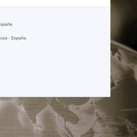
España
goza - España