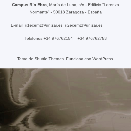
Campus Río Ebro
, María de Luna, s/n - Edificio "Lorenzo
Normante" - 50018 Zaragoza - España
E-mail
ri1ecemz@unizar.es
ri2ecemz@unizar.es
Teléfonos +34 976762154 +34 976762753
Tema de
Shuttle Themes
. Funciona con
WordPress
.