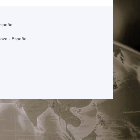
España
goza - España