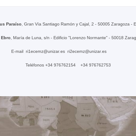
s Paraíso
, Gran Vía Santiago Ramón y Cajal, 2 - 50005 Zaragoza - 
 Ebro
, María de Luna, s/n - Edificio "Lorenzo Normante" - 50018 Zara
E-mail
ri1ecemz@unizar.es
ri2ecemz@unizar.es
Teléfonos +34 976762154 +34 976762753